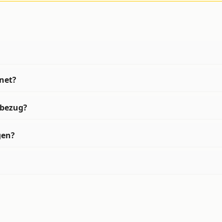
net?
mbezug?
gen?