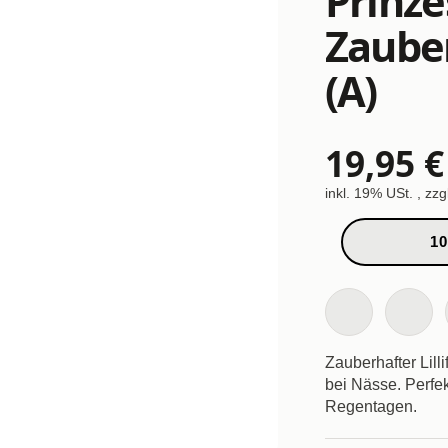
Prinzes
Zaube
(A)
19,95 €
inkl. 19% USt. , zzg
10
Zauberhafter Lil
bei Nässe. Perfek
Regentagen.