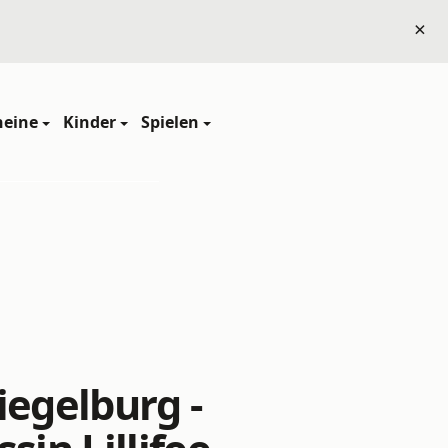
×
heine
Kinder
Spielen
iegelburg -