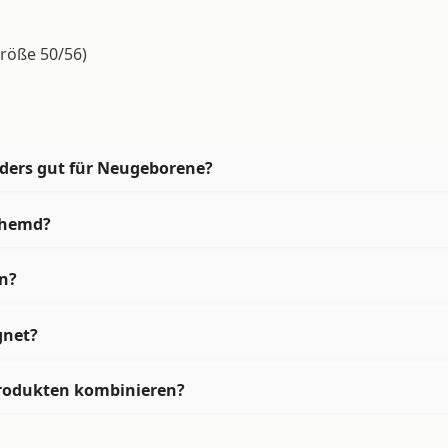
Größe 50/56)
ders gut für Neugeborene?
lhemd?
n?
gnet?
Produkten kombinieren?