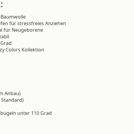
:
io-Baumwolle
fen für stressfreies Anziehen
al für Neugeborene
abil
 Grad
ozy Colors Kollektion
em Anbau)
 Standard)
bügeln unter 110 Grad