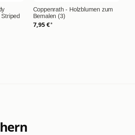
dy
Coppenrath - Holzblumen zum
Lä
 Striped
Bemalen (3)
Sp
7,95 €
1
*
chern