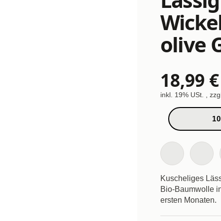
Wicke
olive G
18,99 €
inkl. 19% USt. , zzg
10
Kuscheliges Läss
Bio-Baumwolle in
ersten Monaten.