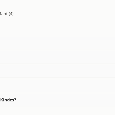
ant (4)'
 Kindes?