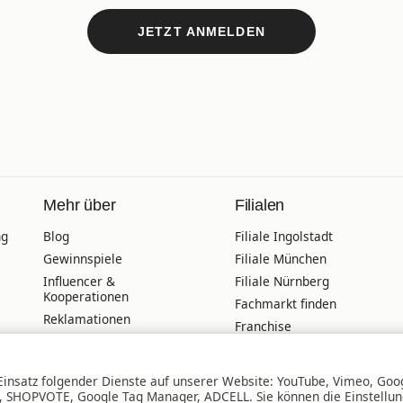
JETZT ANMELDEN
Mehr über
Filialen
ng
Blog
Filiale Ingolstadt
Gewinnspiele
Filiale München
Influencer &
Filiale Nürnberg
Kooperationen
Fachmarkt finden
Reklamationen
Franchise
Unfall-Austausch-
Offene Stellen
Service
Online-
Veranstaltungskalender
 Einsatz folgender Dienste auf unserer Website: YouTube, Vimeo, Goo
Terminbuchung
l, SHOPVOTE, Google Tag Manager, ADCELL. Sie können die Einstellu
Wir über uns