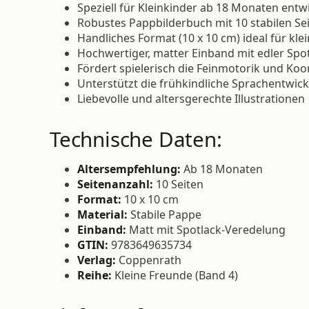
Speziell für Kleinkinder ab 18 Monaten entwi
Robustes Pappbilderbuch mit 10 stabilen Se
Handliches Format (10 x 10 cm) ideal für kl
Hochwertiger, matter Einband mit edler Spo
Fördert spielerisch die Feinmotorik und Koo
Unterstützt die frühkindliche Sprachentwic
Liebevolle und altersgerechte Illustrationen
Technische Daten:
Altersempfehlung:
Ab 18 Monaten
Seitenanzahl:
10 Seiten
Format:
10 x 10 cm
Material:
Stabile Pappe
Einband:
Matt mit Spotlack-Veredelung
GTIN:
9783649635734
Verlag:
Coppenrath
Reihe:
Kleine Freunde (Band 4)