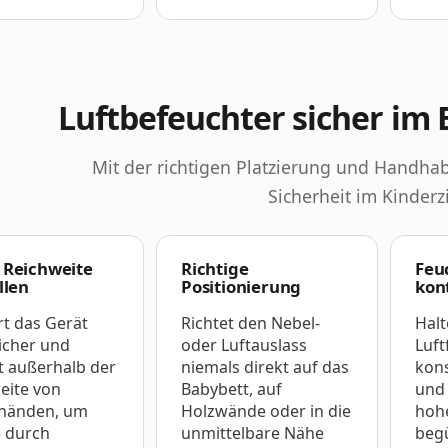
Luftbefeuchter sicher im 
Mit der richtigen Platzierung und Handha
Sicherheit im Kinder
 Reichweite
Richtige
Feu
llen
Positionierung
kon
rt das Gerät
Richtet den Nebel-
Halt
icher und
oder Luftauslass
Luft
t außerhalb der
niemals direkt auf das
kons
eite von
Babybett, auf
und 
händen, um
Holzwände oder in die
hohe
e durch
unmittelbare Nähe
beg