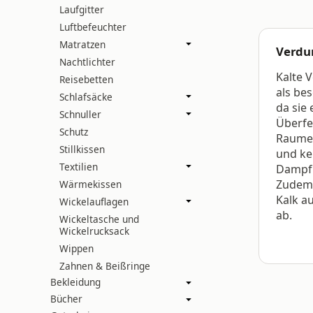
Laufgitter
Luftbefeuchter
Matratzen
Verdu
Nachtlichter
Kalte 
Reisebetten
als bes
Schlafsäcke
da sie 
Schnuller
Überfe
Schutz
Raumes
Stillkissen
und ke
Textilien
Dampf 
Zudem 
Wärmekissen
Kalk a
Wickelauflagen
ab.
Wickeltasche und
Wickelrucksack
Wippen
Zahnen & Beißringe
Bekleidung
Bücher