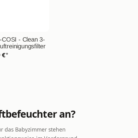
COSI - Clean 3-
uftreinigungsfilter
9 €
*
ftbefeuchter an?
ür das Babyzimmer stehen