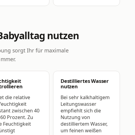
Babyalltag nutzen
bung sorgt Ihr für maximale
zimmer.
chtigkeit
Destilliertes Wasser
trollieren
nutzen
et die relative
Bei sehr kalkhaltigem
feuchtigkeit
Leitungswasser
tant zwischen 40
empfiehlt sich die
60 Prozent. Zu
Nutzung von
 Feuchtigkeit
destilliertem Wasser,
ünstigt
um feinen weißen