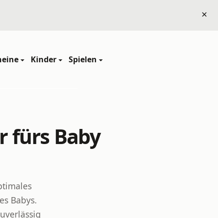
×
heine
Kinder
Spielen
r fürs Baby
ptimales
es Babys.
uverlässig