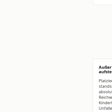
Außer
aufste
Platzie
stands
absolu
Reichw
Kinder
Unfäll