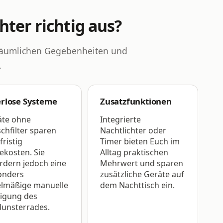
hter richtig aus?
e räumlichen Gegebenheiten und
.
erlose Systeme
Zusatzfunktionen
äte ohne
Integrierte
chfilter sparen
Nachtlichter oder
fristig
Timer bieten Euch im
ekosten. Sie
Alltag praktischen
rdern jedoch eine
Mehrwert und sparen
onders
zusätzliche Geräte auf
elmäßige manuelle
dem Nachttisch ein.
nigung des
dunsterrades.