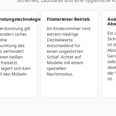
Sicherheit, Lautstärke und eine hygienische 
nstungstechnologie
Flüsterleiser Betrieb
Aut
Abs
Verdunstung gilt
Im Kinderzimmer sind
Ein 
onders sicher,
extrem niedrige
Sic
eine
Dezibelwerte
ist 
uchtung des
entscheidend für
Absc
 verhindert
einen ungestörten
Gerä
inen heißen
Schlaf. Achtet auf
selb
freisetzt.
Modelle mit einem
deak
lagert sich kein
speziellen
der 
uf den Möbeln
Nachtmodus.
ist.