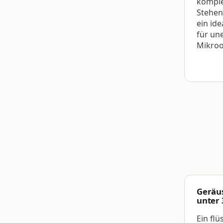
komple
Stehen
ein id
für un
Mikroo
Geräu
unter 
Ein flü