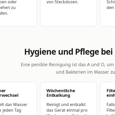
pen oder
von Steckdosen.
Sch
iehen zu
den
den.
Hygiene und Pflege bei
Eine penible Reinigung ist das A und O, u
und Bakterien im Wasser zu
her
Wöchentliche
Fil
rwechsel
Entkalkung
ein
lt das Wasser
Reinigt und entkalkt
Fall
k jeden Tag
das Gerät einmal pro
Filt