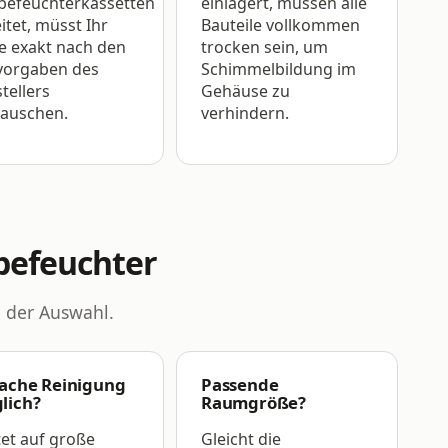
befeuchterkassetten
einlagert, müssen alle
itet, müsst Ihr
Bauteile vollkommen
e exakt nach den
trocken sein, um
vorgaben des
Schimmelbildung im
tellers
Gehäuse zu
tauschen.
verhindern.
tbefeuchter
i der Auswahl.
fache Reinigung
Passende
lich?
Raumgröße?
et auf große
Gleicht die