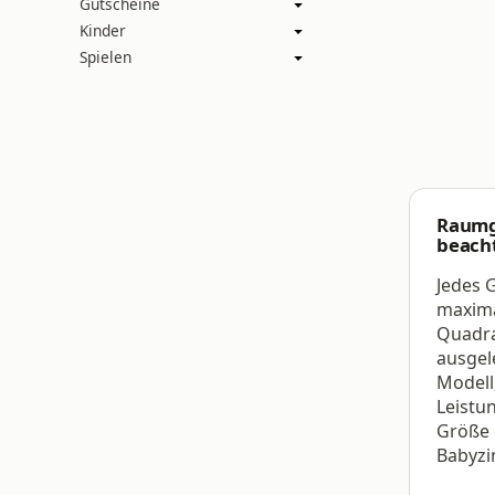
Gutscheine
Kinder
Spielen
Raum
beach
Jedes G
maxim
Quadra
ausgel
Modell
Leistu
Größe 
Babyzi