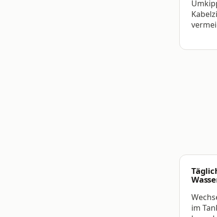
Umkip
Kabelz
vermei
Täglic
Wasse
Wechse
im Tan