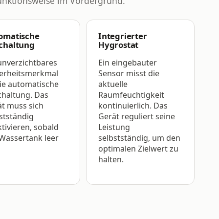
Funktionsweise im Vordergrund.
omatische
Integrierter
chaltung
Hygrostat
unverzichtbares
Ein eingebauter
herheitsmerkmal
Sensor misst die
die automatische
aktuelle
haltung. Das
Raumfeuchtigkeit
t muss sich
kontinuierlich. Das
stständig
Gerät reguliert seine
tivieren, sobald
Leistung
Wassertank leer
selbstständig, um den
optimalen Zielwert zu
halten.