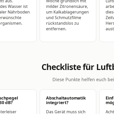
tt aus.
Woche gründlich mit
Luft
des Wasser ist
milder Zitronensäure,
arbe
ealer Nährboden
um Kalkablagerungen
dies
erwünschte
und Schmutzfilme
Zeit
rganismen.
rückstandslos zu
Hers
entfernen.
aus
Checkliste für Luf
Diese Punkte helfen euch be
schpegel
Abschaltautomatik
Ein
30 dB?
integriert?
mög
sterleiser
Das Gerät muss sich
Acht