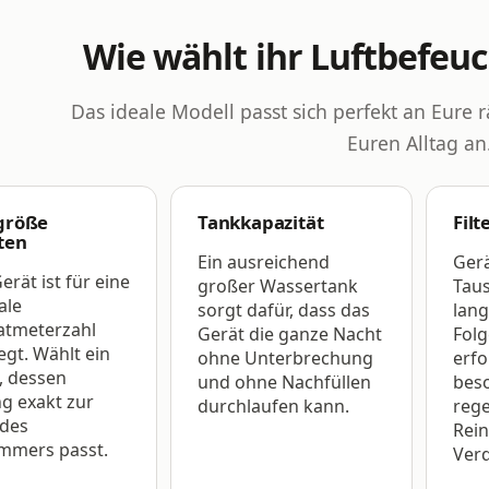
Wie wählt ihr Luftbefeuc
Das ideale Modell passt sich perfekt an Eur
Euren Alltag an
größe
Tankkapazität
Filt
ten
Ein ausreichend
Ger
erät ist für eine
großer Wassertank
Taus
ale
sorgt dafür, dass das
lang
tmeterzahl
Gerät die ganze Nacht
Folg
egt. Wählt ein
ohne Unterbrechung
erfo
, dessen
und ohne Nachfüllen
bes
ng exakt zur
durchlaufen kann.
reg
des
Rei
mmers passt.
Ver