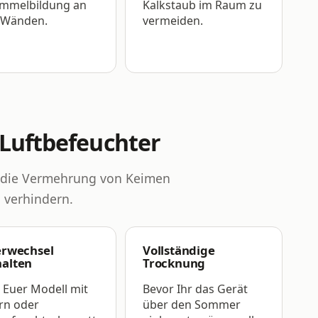
immelbildung an
Kalkstaub im Raum zu
 Wänden.
vermeiden.
 Luftbefeuchter
m die Vermehrung von Keimen
 verhindern.
terwechsel
Vollständige
halten
Trocknung
s Euer Modell mit
Bevor Ihr das Gerät
ern oder
über den Sommer