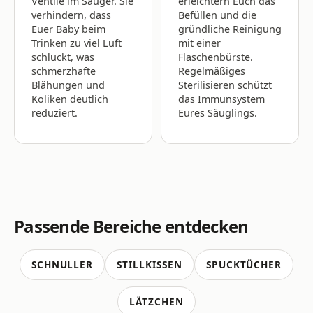
Ventile im Sauger. Sie
erleichtern Euch das
verhindern, dass
Befüllen und die
Euer Baby beim
gründliche Reinigung
Trinken zu viel Luft
mit einer
schluckt, was
Flaschenbürste.
schmerzhafte
Regelmäßiges
Blähungen und
Sterilisieren schützt
Koliken deutlich
das Immunsystem
reduziert.
Eures Säuglings.
Passende Bereiche entdecken
SCHNULLER
STILLKISSEN
SPUCKTÜCHER
LÄTZCHEN