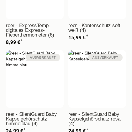
reer - ExpressTemp,
reer - Kantenschutz soft
digitales Express-
weiß (4)
Fieberthermometer (6)
*
15,99 €
*
8,99 €
AUSVERKAUFT
AUSVERKAUFT
reer - SilentGuard Baby
reer - SilentGuard Baby
Kapselgehörschutz
Kapselgehörschutz rosa
himmelblau (4)
(4)
*
*
24,99 €
24,99 €