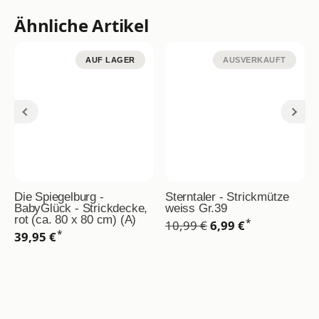
Ähnliche Artikel
AUF LAGER
AUSVERKAUFT
Die Spiegelburg -
Sterntaler - Strickmütze
BabyGlück - Strickdecke,
weiss Gr.39
rot (ca. 80 x 80 cm) (A)
*
10,99 €
6,99 €
*
39,95 €