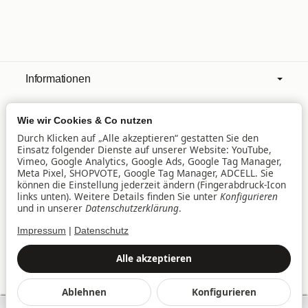
Informationen
Wie wir Cookies & Co nutzen
Mehr über
Durch Klicken auf „Alle akzeptieren“ gestatten Sie den
Einsatz folgender Dienste auf unserer Website: YouTube,
Vimeo, Google Analytics, Google Ads, Google Tag Manager,
Filialen
Meta Pixel, SHOPVOTE, Google Tag Manager, ADCELL. Sie
können die Einstellung jederzeit ändern (Fingerabdruck-Icon
links unten). Weitere Details finden Sie unter
Konfigurieren
und in unserer
Datenschutzerklärung
.
Lieferservice
Impressum
|
Datenschutz
Datenschutz
•
Impressum
Alle akzeptieren
Vertrag widerrufen
Ablehnen
Konfigurieren
*
Alle Preise inkl. gesetzlicher USt., zzgl.
Versand
SEHR GUT
(4.94 / 5)
© baby&family Welt der Spielwaren UG & Co. KG, Am