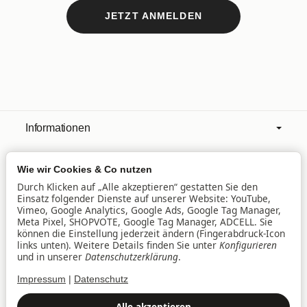
JETZT ANMELDEN
Informationen
Wie wir Cookies & Co nutzen
Mehr über
Durch Klicken auf „Alle akzeptieren“ gestatten Sie den
Einsatz folgender Dienste auf unserer Website: YouTube,
Vimeo, Google Analytics, Google Ads, Google Tag Manager,
Filialen
Meta Pixel, SHOPVOTE, Google Tag Manager, ADCELL. Sie
können die Einstellung jederzeit ändern (Fingerabdruck-Icon
links unten). Weitere Details finden Sie unter
Konfigurieren
und in unserer
Datenschutzerklärung
.
Lieferservice
Impressum
|
Datenschutz
Datenschutz
•
Impressum
Alle akzeptieren