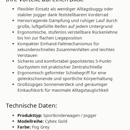
Flexibler Einsatz als wendiger Alltagsbuggy oder
stabiler Jogger dank feststellbarem Vorderrad
Hervorragende Dämpfung und ruhiger Lauf durch
große, luftgefüllte Reifen auf jedem Untergrund
Ergonomische, stufenlos verstellbare Rückenlehne
bis hin zur flachen Liegeposition
Kompakter Einhand-Faltmechanismus für
sekundenschnelles Zusammenfalten und leichtes
Verstauen
Sicheres und komfortabel gepolstertes 5-Punkt-
Gurtsystem mit praktischer Zentralschließe
Ergonomisch geformter Schiebegriff für eine
gelenkschonende und sportliche Körperhaltung
Großzügiges Sonnenverdeck und geräumiger
Einkaufskorb für maximale Alltagstauglichkeit
Technische Daten:
Produkttyp:
Sportkinderwagen / Jogger
Modellreihe:
Cybex Gold
Farbe:
Fog Grey