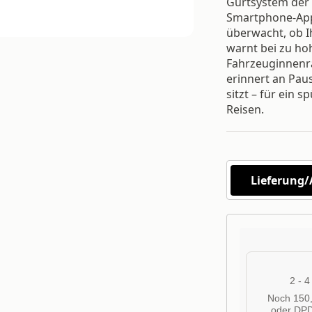
Gurtsystem der 
Smartphone-App z
überwacht, ob I
warnt bei zu ho
Fahrzeuginnenra
erinnert an Pau
sitzt – für ein 
Reisen.
Lieferung
2 - 
Noch 150,
oder DPD