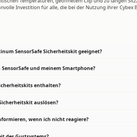
ischen Temperaturen, geöffnetem Clip und zu langen Sitzze
nnvolle Investition für alle, die bei der Nutzung ihrer Cybe
tinum SensorSafe Sicherheitskit geeignet?
en SensorSafe und meinem Smartphone?
icherheitskits enthalten?
icherheitskit auslösen?
formieren, wenn ich nicht reagiere?
eit des Gurtsystems?