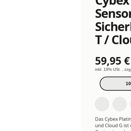
Senso
Sicher
T / Cl
59,95 €
inkl. 19% USt. , zzg
10
Das Cybex Plati
und Cloud G ist 