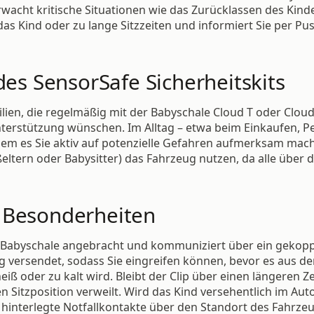
wacht kritische Situationen wie das Zurücklassen des Kin
s Kind oder zu lange Sitzzeiten und informiert Sie per Push
des SensorSafe Sicherheitskits
milien, die regelmäßig mit der Babyschale Cloud T oder Clo
Unterstützung wünschen. Im Alltag – etwa beim Einkaufen, P
dem es Sie aktiv auf potenzielle Gefahren aufmerksam mach
tern oder Babysitter) das Fahrzeug nutzen, da alle über d
 Besonderheiten
r Babyschale angebracht und kommuniziert über ein gekop
ng versendet, sodass Sie eingreifen können, bevor es aus de
ß oder zu kalt wird. Bleibt der Clip über einen längeren Z
hen Sitzposition verweilt. Wird das Kind versehentlich im A
interlegte Notfallkontakte über den Standort des Fahrzeu