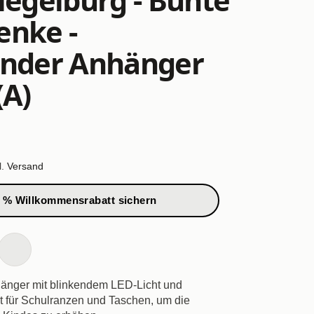
enke -
ender Anhänger
(A)
l.
Versand
 % Willkommensrabatt sichern
änger mit blinkendem LED-Licht und
kt für Schulranzen und Taschen, um die