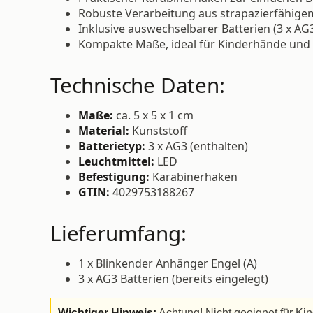
Robuste Verarbeitung aus strapazierfähige
Inklusive auswechselbarer Batterien (3 x AG3
Kompakte Maße, ideal für Kinderhände und 
Technische Daten:
Maße:
ca. 5 x 5 x 1 cm
Material:
Kunststoff
Batterietyp:
3 x AG3 (enthalten)
Leuchtmittel:
LED
Befestigung:
Karabinerhaken
GTIN:
4029753188267
Lieferumfang:
1 x Blinkender Anhänger Engel (A)
3 x AG3 Batterien (bereits eingelegt)
Wichtiger Hinweis:
Achtung! Nicht geeignet für Kin