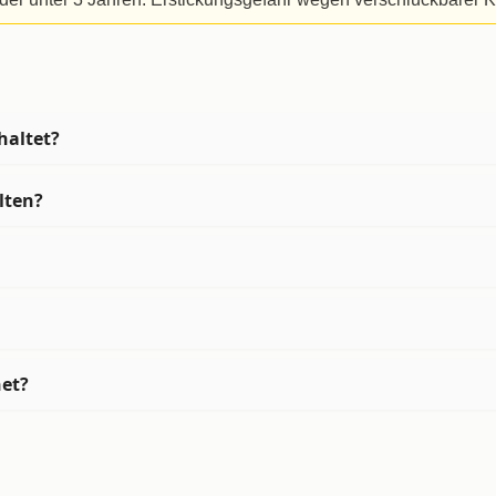
haltet?
lten?
net?