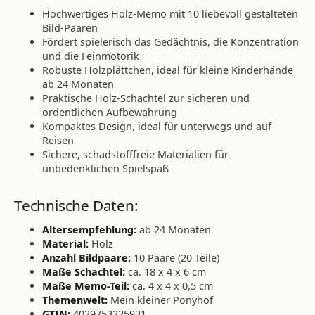
Hochwertiges Holz-Memo mit 10 liebevoll gestalteten
Bild-Paaren
Fördert spielerisch das Gedächtnis, die Konzentration
und die Feinmotorik
Robuste Holzplättchen, ideal für kleine Kinderhände
ab 24 Monaten
Praktische Holz-Schachtel zur sicheren und
ordentlichen Aufbewahrung
Kompaktes Design, ideal für unterwegs und auf
Reisen
Sichere, schadstofffreie Materialien für
unbedenklichen Spielspaß
Technische Daten:
Altersempfehlung:
ab 24 Monaten
Material:
Holz
Anzahl Bildpaare:
10 Paare (20 Teile)
Maße Schachtel:
ca. 18 x 4 x 6 cm
Maße Memo-Teil:
ca. 4 x 4 x 0,5 cm
Themenwelt:
Mein kleiner Ponyhof
GTIN:
4029753225931