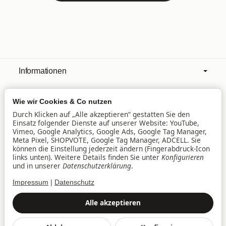
Informationen
Wie wir Cookies & Co nutzen
Mehr über
Durch Klicken auf „Alle akzeptieren“ gestatten Sie den
Einsatz folgender Dienste auf unserer Website: YouTube,
Vimeo, Google Analytics, Google Ads, Google Tag Manager,
Filialen
Meta Pixel, SHOPVOTE, Google Tag Manager, ADCELL. Sie
können die Einstellung jederzeit ändern (Fingerabdruck-Icon
links unten). Weitere Details finden Sie unter
Konfigurieren
und in unserer
Datenschutzerklärung
.
Lieferservice
Impressum
|
Datenschutz
Datenschutz
•
Impressum
Alle akzeptieren
Vertrag widerrufen