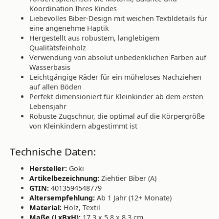
Koordination Ihres Kindes
Liebevolles Biber-Design mit weichen Textildetails für
eine angenehme Haptik
Hergestellt aus robustem, langlebigem
Qualitätsfeinholz
Verwendung von absolut unbedenklichen Farben auf
Wasserbasis
Leichtgängige Räder für ein müheloses Nachziehen
auf allen Böden
Perfekt dimensioniert für Kleinkinder ab dem ersten
Lebensjahr
Robuste Zugschnur, die optimal auf die Körpergröße
von Kleinkindern abgestimmt ist
Technische Daten:
Hersteller:
Goki
Artikelbezeichnung:
Ziehtier Biber (A)
GTIN:
4013594548779
Altersempfehlung:
Ab 1 Jahr (12+ Monate)
Material:
Holz, Textil
Maße (LxBxH):
17,3 x 5,8 x 8,3 cm