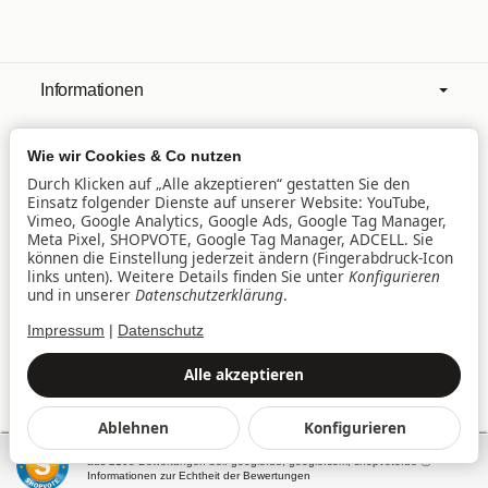
Informationen
Wie wir Cookies & Co nutzen
Mehr über
Durch Klicken auf „Alle akzeptieren“ gestatten Sie den
Einsatz folgender Dienste auf unserer Website: YouTube,
Vimeo, Google Analytics, Google Ads, Google Tag Manager,
Filialen
Meta Pixel, SHOPVOTE, Google Tag Manager, ADCELL. Sie
können die Einstellung jederzeit ändern (Fingerabdruck-Icon
links unten). Weitere Details finden Sie unter
Konfigurieren
und in unserer
Datenschutzerklärung
.
Lieferservice
Impressum
|
Datenschutz
Datenschutz
•
Impressum
Alle akzeptieren
Vertrag widerrufen
Ablehnen
Konfigurieren
*
Alle Preise inkl. gesetzlicher USt., zzgl.
Versand
SEHR GUT
(4.94 / 5)
© baby&family Welt der Spielwaren UG & Co. KG, Am
aus
2108
Bewertungen bei: google.de, google.com, shopvote.de ⓘ
Westpark 3, 85057 Ingolstadt
Informationen zur Echtheit der Bewertungen