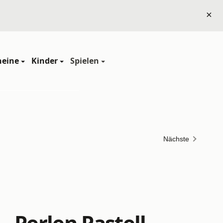
×
heine
Kinder
Spielen
Nächste
 Perlen Pastell