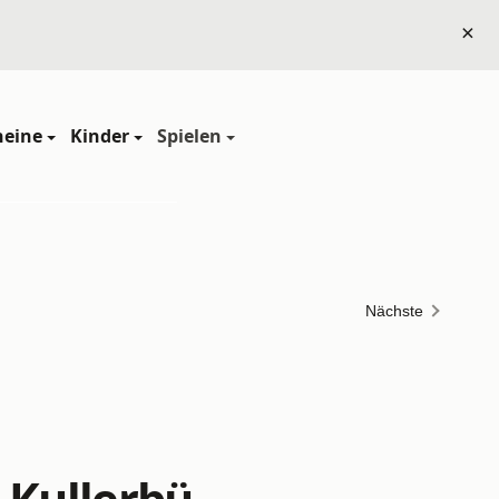
×
heine
Kinder
Spielen
Nächste
 Kullerbü –