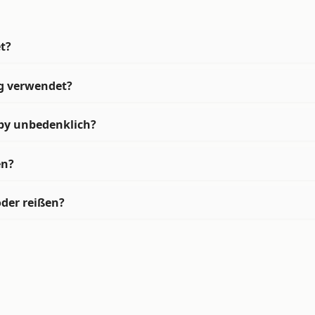
t?
ng verwendet?
by unbedenklich?
en?
der reißen?