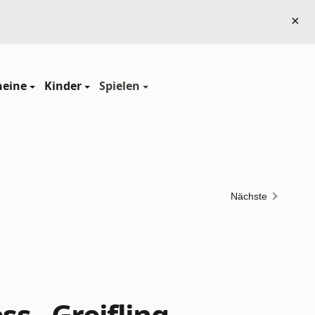
×
heine
Kinder
Spielen
Nächste
s - Greifling