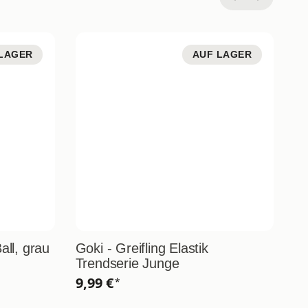
LAGER
AUF LAGER
all, grau
Goki - Greifling Elastik
Go
Trendserie Junge
9,
9,99 €
*