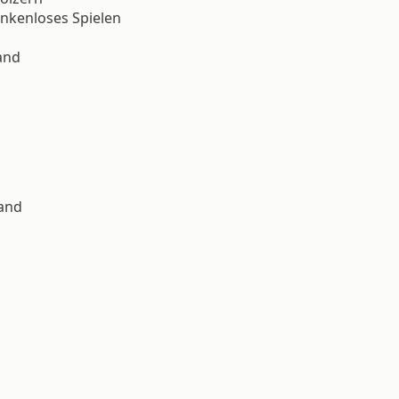
nkenloses Spielen
and
Band