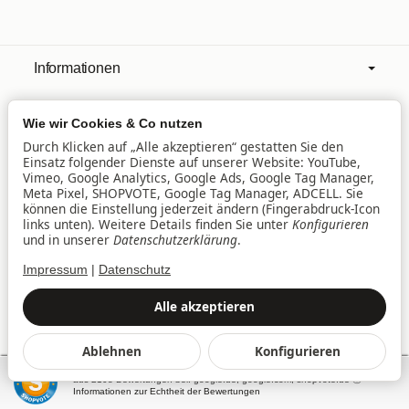
Informationen
Wie wir Cookies & Co nutzen
Mehr über
Durch Klicken auf „Alle akzeptieren“ gestatten Sie den
Einsatz folgender Dienste auf unserer Website: YouTube,
Vimeo, Google Analytics, Google Ads, Google Tag Manager,
Filialen
Meta Pixel, SHOPVOTE, Google Tag Manager, ADCELL. Sie
können die Einstellung jederzeit ändern (Fingerabdruck-Icon
links unten). Weitere Details finden Sie unter
Konfigurieren
und in unserer
Datenschutzerklärung
.
Lieferservice
Impressum
|
Datenschutz
Datenschutz
•
Impressum
Alle akzeptieren
Vertrag widerrufen
Ablehnen
Konfigurieren
*
Alle Preise inkl. gesetzlicher USt., zzgl.
Versand
SEHR GUT
(4.94 / 5)
© baby&family Welt der Spielwaren UG & Co. KG, Am
aus
2108
Bewertungen bei: google.de, google.com, shopvote.de ⓘ
Westpark 3, 85057 Ingolstadt
Informationen zur Echtheit der Bewertungen
Powered by
JTL-Shop