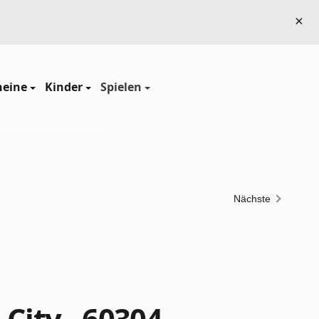
×
heine
Kinder
Spielen
Nächste
 City - 60304