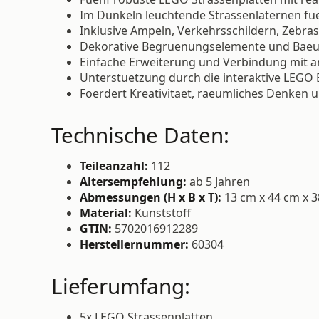
Im Dunkeln leuchtende Strassenlaternen fuer
Inklusive Ampeln, Verkehrsschildern, Zebra
Dekorative Begruenungselemente und Baeu
Einfache Erweiterung und Verbindung mit a
Unterstuetzung durch die interaktive LEGO 
Foerdert Kreativitaet, raeumliches Denken 
Technische Daten:
Teileanzahl:
112
Altersempfehlung:
ab 5 Jahren
Abmessungen (H x B x T):
13 cm x 44 cm x 
Material:
Kunststoff
GTIN:
5702016912289
Herstellernummer:
60304
Lieferumfang:
5x LEGO Strassenplatten