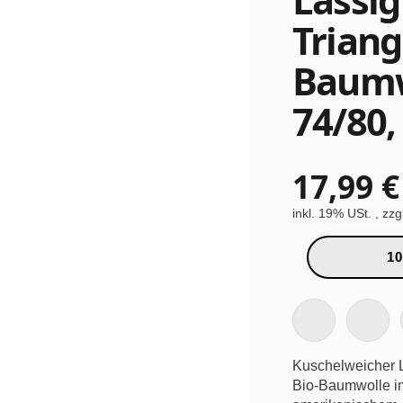
Triang
Baumwo
74/80,
17,99 €
inkl. 19% USt. , zzg
10
Kuschelweicher L
Bio-Baumwolle im