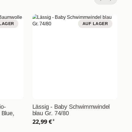
LAGER
AUF LAGER
io-
Lässig - Baby Schwimmwindel
Lä
 Blue,
blau Gr. 74/80
Ba
74
22,99 €
*
1