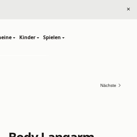
×
heine
Kinder
Spielen
Nächste
 - Body Langarm