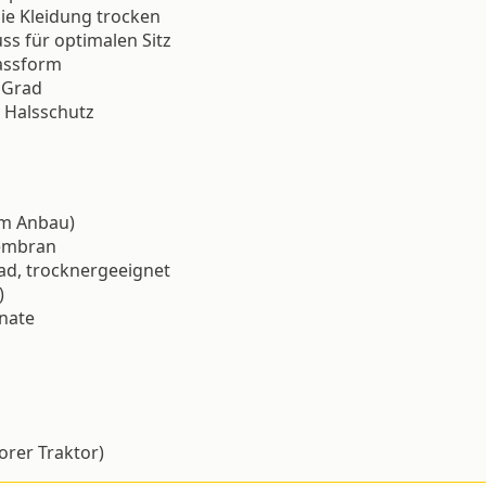
ie Kleidung trocken
ss für optimalen Sitz
assform
 Grad
 Halsschutz
em Anbau)
embran
d, trocknergeeignet
)
nate
orer Traktor)