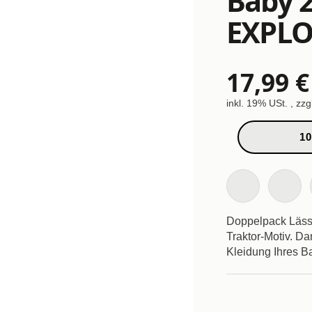
Baby 
EXPLO
17,99 €
inkl. 19% USt. , zzg
10
Doppelpack Lässi
Traktor-Motiv. D
Kleidung Ihres B