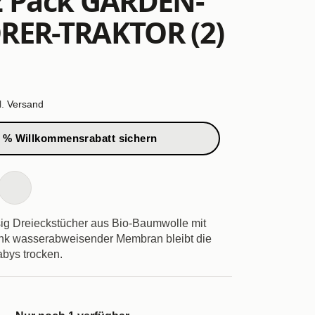
2 Pack GARDEN-
RER-TRAKTOR (2)
l.
Versand
 % Willkommensrabatt sichern
g Dreieckstücher aus Bio-Baumwolle mit
ank wasserabweisender Membran bleibt die
abys trocken.