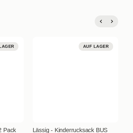
LAGER
AUF LAGER
2 Pack
Lässig - Kinderrucksack BUS
Lä