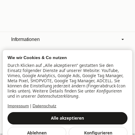
Informationen
Wie wir Cookies & Co nutzen
Mehr über
Durch Klicken auf „Alle akzeptieren“ gestatten Sie den
Einsatz folgender Dienste auf unserer Website: YouTube,
Vimeo, Google Analytics, Google Ads, Google Tag Manager,
Filialen
Meta Pixel, SHOPVOTE, Google Tag Manager, ADCELL. Sie
können die Einstellung jederzeit ändern (Fingerabdruck-Icon
links unten). Weitere Details finden Sie unter
Konfigurieren
und in unserer
Datenschutzerklärung
.
Lieferservice
Impressum
|
Datenschutz
Datenschutz
•
Impressum
Alle akzeptieren
Vertrag widerrufen
Ablehnen
Konfigurieren
*
Alle Preise inkl. gesetzlicher USt., zzgl.
Versand