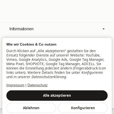
Informationen
Wie wir Cookies & Co nutzen
Mehr über
Durch Klicken auf „Alle akzeptieren“ gestatten Sie den
Einsatz folgender Dienste auf unserer Website: YouTube,
Vimeo, Google Analytics, Google Ads, Google Tag Manager,
Filialen
Meta Pixel, SHOPVOTE, Google Tag Manager, ADCELL. Sie
können die Einstellung jederzeit ändern (Fingerabdruck-Icon
links unten). Weitere Details finden Sie unter
Konfigurieren
und in unserer
Datenschutzerklärung
.
Lieferservice
Impressum
|
Datenschutz
Datenschutz
•
Impressum
Alle akzeptieren
Vertrag widerrufen
Ablehnen
Konfigurieren
*
Alle Preise inkl. gesetzlicher USt., zzgl.
Versand
SEHR GUT
(4.94 / 5)
© baby&family Welt der Spielwaren UG & Co. KG, Am