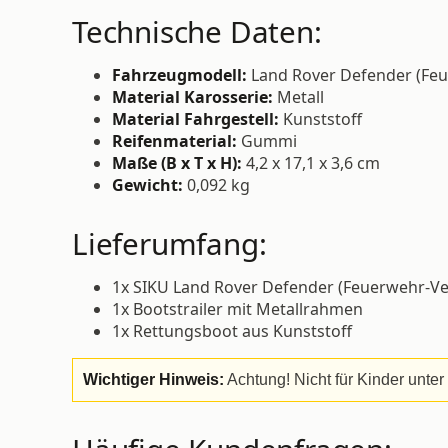
Technische Daten:
Fahrzeugmodell:
Land Rover Defender (Fe
Material Karosserie:
Metall
Material Fahrgestell:
Kunststoff
Reifenmaterial:
Gummi
Maße (B x T x H):
4,2 x 17,1 x 3,6 cm
Gewicht:
0,092 kg
Lieferumfang:
1x SIKU Land Rover Defender (Feuerwehr-Ve
1x Bootstrailer mit Metallrahmen
1x Rettungsboot aus Kunststoff
Wichtiger Hinweis:
Achtung! Nicht für Kinder unter