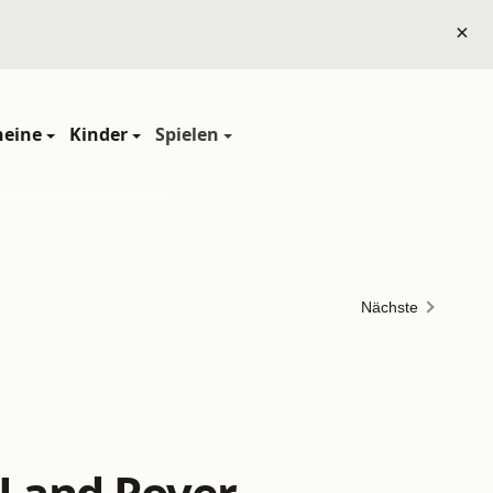
×
heine
Kinder
Spielen
Nächste
 Land Rover