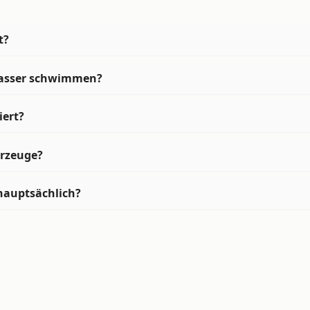
t?
Wasser schwimmen?
iert?
hrzeuge?
hauptsächlich?