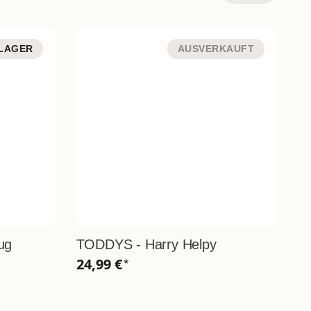
LAGER
AUSVERKAUFT
ug
TODDYS - Harry Helpy
B
mi
24,99 €
*
(1
5