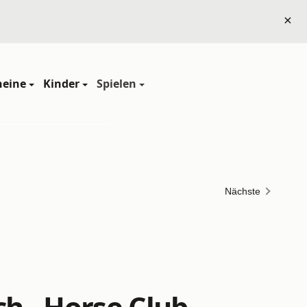
×
heine
Kinder
Spielen
Nächste
ch - Horse Club -