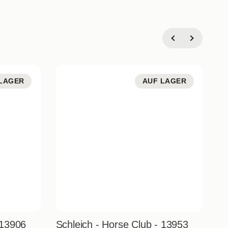
LAGER
AUF LAGER
 13906
Schleich - Horse Club - 13953
Sc