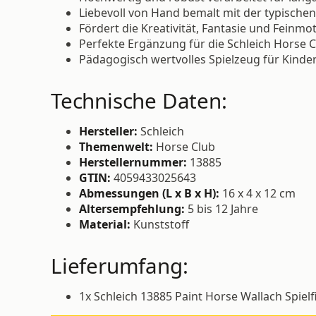
Liebevoll von Hand bemalt mit der typische
Fördert die Kreativität, Fantasie und Feinmo
Perfekte Ergänzung für die Schleich Horse C
Pädagogisch wertvolles Spielzeug für Kinde
Technische Daten:
Hersteller:
Schleich
Themenwelt:
Horse Club
Herstellernummer:
13885
GTIN:
4059433025643
Abmessungen (L x B x H):
16 x 4 x 12 cm
Altersempfehlung:
5 bis 12 Jahre
Material:
Kunststoff
Lieferumfang:
1x Schleich 13885 Paint Horse Wallach Spielf