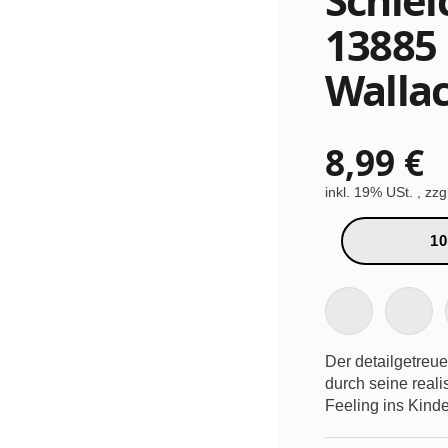
13885 
Walla
8,99 €
inkl. 19% USt. , zzg
10
Der detailgetreue
durch seine reali
Feeling ins Kind