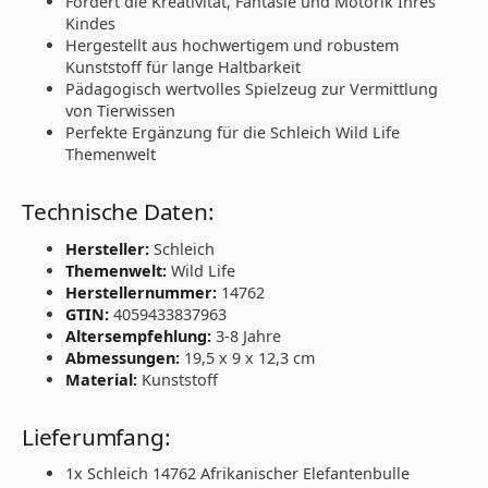
Fördert die Kreativität, Fantasie und Motorik Ihres
Kindes
Hergestellt aus hochwertigem und robustem
Kunststoff für lange Haltbarkeit
Pädagogisch wertvolles Spielzeug zur Vermittlung
von Tierwissen
Perfekte Ergänzung für die Schleich Wild Life
Themenwelt
Technische Daten:
Hersteller:
Schleich
Themenwelt:
Wild Life
Herstellernummer:
14762
GTIN:
4059433837963
Altersempfehlung:
3-8 Jahre
Abmessungen:
19,5 x 9 x 12,3 cm
Material:
Kunststoff
Lieferumfang:
1x Schleich 14762 Afrikanischer Elefantenbulle