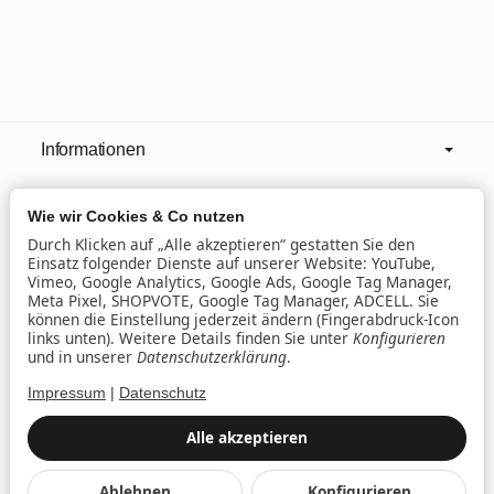
Informationen
Wie wir Cookies & Co nutzen
Mehr über
Durch Klicken auf „Alle akzeptieren“ gestatten Sie den
Einsatz folgender Dienste auf unserer Website: YouTube,
Vimeo, Google Analytics, Google Ads, Google Tag Manager,
Filialen
Meta Pixel, SHOPVOTE, Google Tag Manager, ADCELL. Sie
können die Einstellung jederzeit ändern (Fingerabdruck-Icon
links unten). Weitere Details finden Sie unter
Konfigurieren
und in unserer
Datenschutzerklärung
.
Lieferservice
Impressum
|
Datenschutz
Datenschutz
•
Impressum
Alle akzeptieren
Vertrag widerrufen
Ablehnen
Konfigurieren