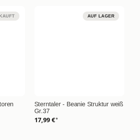
KAUFT
AUF LAGER
toren
Sterntaler - Beanie Struktur weiß
St
Gr.37
Ha
17,99 €
1
*