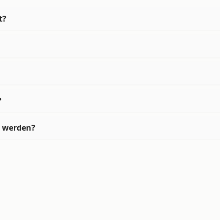
t?
?
t werden?