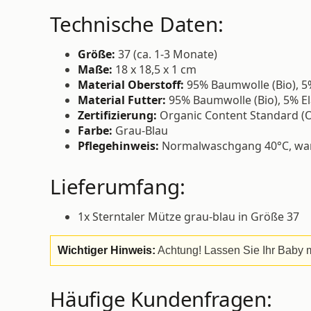
Technische Daten:
Größe:
37 (ca. 1-3 Monate)
Maße:
18 x 18,5 x 1 cm
Material Oberstoff:
95% Baumwolle (Bio), 5
Material Futter:
95% Baumwolle (Bio), 5% E
Zertifizierung:
Organic Content Standard (
Farbe:
Grau-Blau
Pflegehinweis:
Normalwaschgang 40°C, warm
Lieferumfang:
1x Sterntaler Mütze grau-blau in Größe 37
Wichtiger Hinweis:
Achtung! Lassen Sie Ihr Baby m
Häufige Kundenfragen: