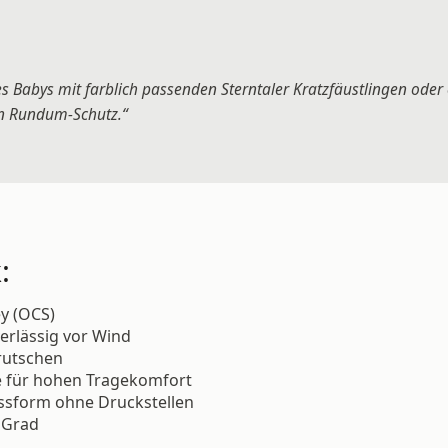
es Babys mit farblich passenden Sterntaler Kratzfäustlingen oder
n Rundum-Schutz.“
:
ey (OCS)
rlässig vor Wind
rutschen
e für hohen Tragekomfort
assform ohne Druckstellen
 Grad