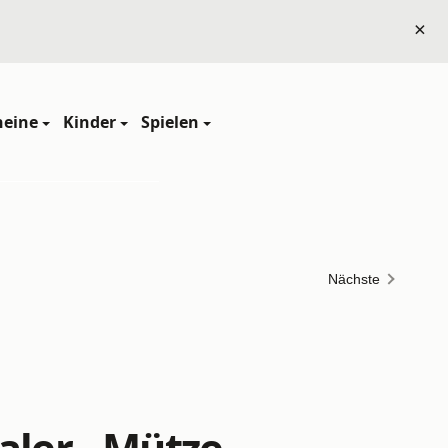
×
heine
Kinder
Spielen
Nächste
aler - Mütze