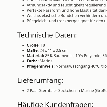
Atmungsaktiv und feuchtigkeitsregulierend 
Perfekte Passform und hohe Elastizität dank
Weiche, elastische Bündchen verhindern 
Pflegeleicht und trocknergeeignet für den u
Technische Daten:
Größe:
18
Maße:
24 x 11 x 2,5 cm
Material:
85% Baumwolle, 10% Polyamid, 5%
Farbe:
Marine
Pflegehinweis:
Normalwaschgang 40°C, troc
Lieferumfang:
2 Paar Sterntaler Söckchen in Marine (Größe
Häufige Kundenfragen: