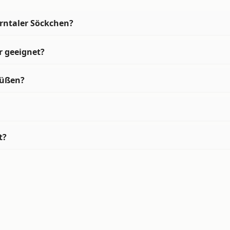
erntaler Söckchen?
r geeignet?
füßen?
t?