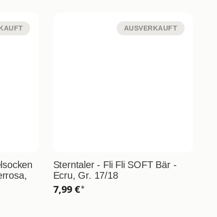
KAUFT
AUSVERKAUFT
elsocken
Sterntaler - Fli Fli SOFT Bär -
St
rrosa,
Ecru, Gr. 17/18
Mi
7,99 €
7,
*