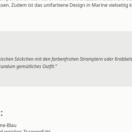
ssen. Zudem ist das unifarbene Design in Marine vielseitig 
ssischen Söckchen mit den farbenfrohen Stramplern oder Krabb
 rundum gemütliches Outfit.“
:
ne-Blau
nd weiches Tragegefühl