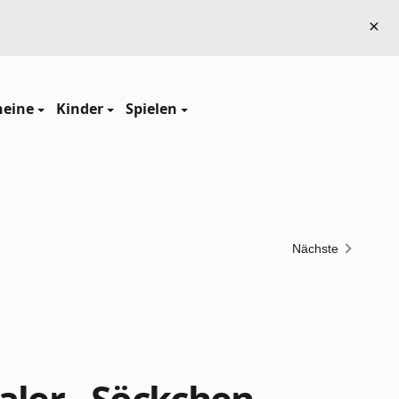
×
heine
Kinder
Spielen
Nächste
aler - Söckchen