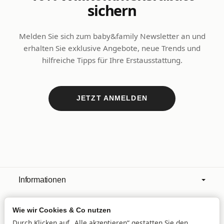
sichern
Melden Sie sich zum baby&family Newsletter an und
erhalten Sie exklusive Angebote, neue Trends und
hilfreiche Tipps für Ihre Erstausstattung.
JETZT ANMELDEN
Informationen
Wie wir Cookies & Co nutzen
Mehr über
Durch Klicken auf „Alle akzeptieren“ gestatten Sie den