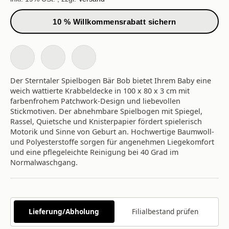
10 % Willkommensrabatt sichern
Der Sterntaler Spielbogen Bär Bob bietet Ihrem Baby eine
weich wattierte Krabbeldecke in 100 x 80 x 3 cm mit
farbenfrohem Patchwork-Design und liebevollen
Stickmotiven. Der abnehmbare Spielbogen mit Spiegel,
Rassel, Quietsche und Knisterpapier fördert spielerisch
Motorik und Sinne von Geburt an. Hochwertige Baumwoll-
und Polyesterstoffe sorgen für angenehmen Liegekomfort
und eine pflegeleichte Reinigung bei 40 Grad im
Normalwaschgang.
Lieferung/Abholung
Filialbestand prüfen