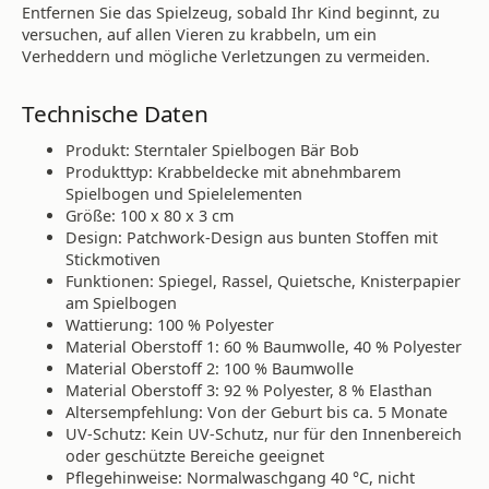
Entfernen Sie das Spielzeug, sobald Ihr Kind beginnt, zu
versuchen, auf allen Vieren zu krabbeln, um ein
Verheddern und mögliche Verletzungen zu vermeiden.
Technische Daten
Produkt: Sterntaler Spielbogen Bär Bob
Produkttyp: Krabbeldecke mit abnehmbarem
Spielbogen und Spielelementen
Größe: 100 x 80 x 3 cm
Design: Patchwork-Design aus bunten Stoffen mit
Stickmotiven
Funktionen: Spiegel, Rassel, Quietsche, Knisterpapier
am Spielbogen
Wattierung: 100 % Polyester
Material Oberstoff 1: 60 % Baumwolle, 40 % Polyester
Material Oberstoff 2: 100 % Baumwolle
Material Oberstoff 3: 92 % Polyester, 8 % Elasthan
Altersempfehlung: Von der Geburt bis ca. 5 Monate
UV-Schutz: Kein UV-Schutz, nur für den Innenbereich
oder geschützte Bereiche geeignet
Pflegehinweise: Normalwaschgang 40 °C, nicht