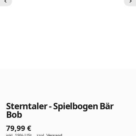
Sterntaler - Spielbogen Bär
Bob
79,99 €
inkl. 19% USt. , zzgl.
Versand