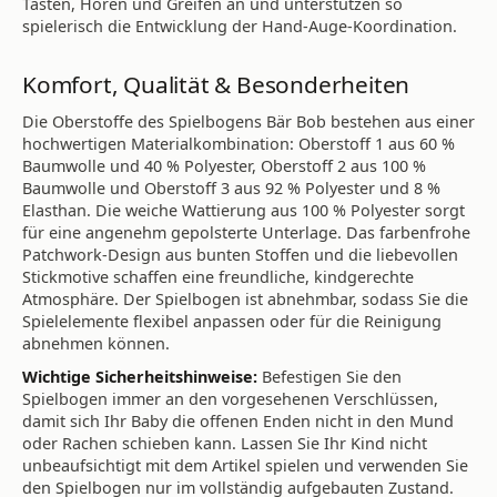
Tasten, Hören und Greifen an und unterstützen so
spielerisch die Entwicklung der Hand-Auge-Koordination.
Komfort, Qualität & Besonderheiten
Die Oberstoffe des Spielbogens Bär Bob bestehen aus einer
hochwertigen Materialkombination: Oberstoff 1 aus 60 %
Baumwolle und 40 % Polyester, Oberstoff 2 aus 100 %
Baumwolle und Oberstoff 3 aus 92 % Polyester und 8 %
Elasthan. Die weiche Wattierung aus 100 % Polyester sorgt
für eine angenehm gepolsterte Unterlage. Das farbenfrohe
Patchwork-Design aus bunten Stoffen und die liebevollen
Stickmotive schaffen eine freundliche, kindgerechte
Atmosphäre. Der Spielbogen ist abnehmbar, sodass Sie die
Spielelemente flexibel anpassen oder für die Reinigung
abnehmen können.
Wichtige Sicherheitshinweise:
Befestigen Sie den
Spielbogen immer an den vorgesehenen Verschlüssen,
damit sich Ihr Baby die offenen Enden nicht in den Mund
oder Rachen schieben kann. Lassen Sie Ihr Kind nicht
unbeaufsichtigt mit dem Artikel spielen und verwenden Sie
den Spielbogen nur im vollständig aufgebauten Zustand.