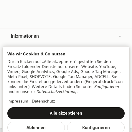
Informationen
Wie wir Cookies & Co nutzen
Mehr über
Durch Klicken auf „Alle akzeptieren“ gestatten Sie den
Einsatz folgender Dienste auf unserer Website: YouTube,
Vimeo, Google Analytics, Google Ads, Google Tag Manager,
Filialen
Meta Pixel, SHOPVOTE, Google Tag Manager, ADCELL. Sie
können die Einstellung jederzeit ändern (Fingerabdruck-Icon
links unten). Weitere Details finden Sie unter
Konfigurieren
und in unserer
Datenschutzerklärung
.
Lieferservice
Impressum
|
Datenschutz
Datenschutz
•
Impressum
Alle akzeptieren
Vertrag widerrufen
Ablehnen
Konfigurieren
*
Alle Preise inkl. gesetzlicher USt., zzgl.
Versand