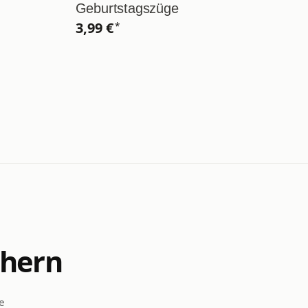
Geburtstagszüge
7
3,99 €
1
*
chern
e