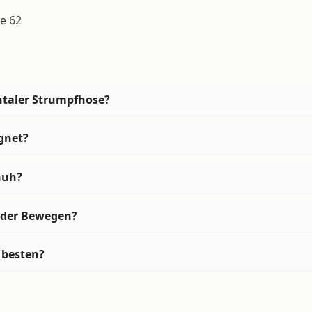
e 62
ntaler Strumpfhose?
gnet?
huh?
oder Bewegen?
 besten?