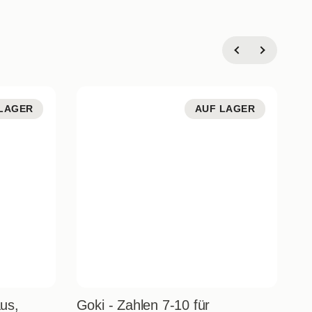
LAGER
AUF LAGER
us,
Goki - Zahlen 7-10 für
Tr