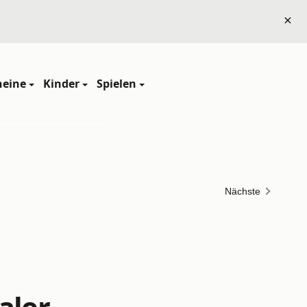
×
heine
Kinder
Spielen
Nächste
aler -