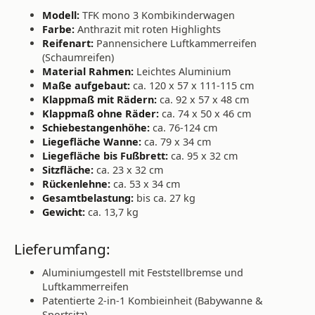
Modell:
TFK mono 3 Kombikinderwagen
Farbe:
Anthrazit mit roten Highlights
Reifenart:
Pannensichere Luftkammerreifen
(Schaumreifen)
Material Rahmen:
Leichtes Aluminium
Maße aufgebaut:
ca. 120 x 57 x 111-115 cm
Klappmaß mit Rädern:
ca. 92 x 57 x 48 cm
Klappmaß ohne Räder:
ca. 74 x 50 x 46 cm
Schiebestangenhöhe:
ca. 76-124 cm
Liegefläche Wanne:
ca. 79 x 34 cm
Liegefläche bis Fußbrett:
ca. 95 x 32 cm
Sitzfläche:
ca. 23 x 32 cm
Rückenlehne:
ca. 53 x 34 cm
Gesamtbelastung:
bis ca. 27 kg
Gewicht:
ca. 13,7 kg
Lieferumfang:
Aluminiumgestell mit Feststellbremse und
Luftkammerreifen
Patentierte 2-in-1 Kombieinheit (Babywanne &
Sportsitz)