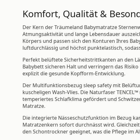
Komfort, Qualität & Beson
Der Kern der Träumeland Babymatratze Sternenwei
Atmungsaktivität und lange Lebensdauer auszeic
Körpers und passen sich den Konturen Ihres Baby
luftdurchlässig und höchst punktelastisch, sodas
Perfekt belüftete Sicherheitstrittkanten an den 
Babybett sicheren Halt und verringern das Risiko 
explizit die gesunde Kopfform-Entwicklung.
Der Multifunktionsbezug sleep safety mit Belüft
kuscheligen Wash-Vlies. Die Naturfaser TENCEL™ 
temperiertes Schlafklima gefördert und Schwitzen 
Matratze.
Die integrierte Nässeschutzfunktion im Bezug ka
Matratzenkern sofort durchnässt wird. Gleichzeiti
den Schontrockner geeignet, was die Pflege im Allt