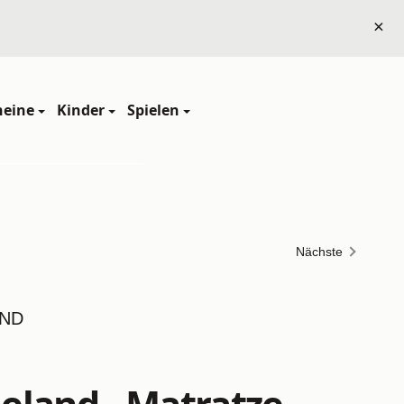
×
heine
Kinder
Spielen
Nächste
eland - Matratze