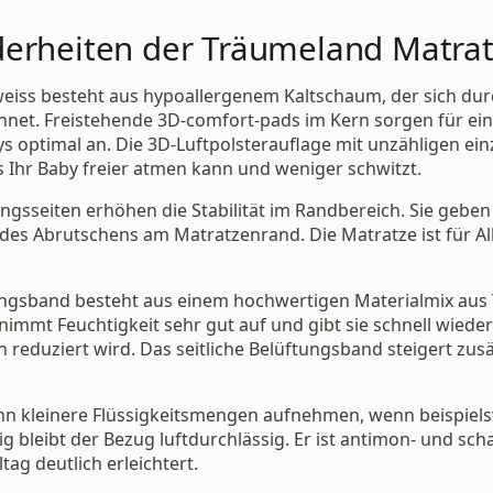
derheiten der Träumeland Matra
ss besteht aus hypoallergenem Kaltschaum, der sich durch
hnet. Freistehende 3D-comfort-pads im Kern sorgen für ei
s optimal an. Die 3D-Luftpolsterauflage mit unzähligen ei
s Ihr Baby freier atmen kann und weniger schwitzt.
Längsseiten erhöhen die Stabilität im Randbereich. Sie gebe
des Abrutschens am Matratzenrand. Die Matratze ist für All
ungsband besteht aus einem hochwertigen Materialmix aus 
nimmt Feuchtigkeit sehr gut auf und gibt sie schnell wied
reduziert wird. Das seitliche Belüftungsband steigert zusä
nn kleinere Flüssigkeitsmengen aufnehmen, wenn beispielsw
g bleibt der Bezug luftdurchlässig. Er ist antimon- und scha
ag deutlich erleichtert.