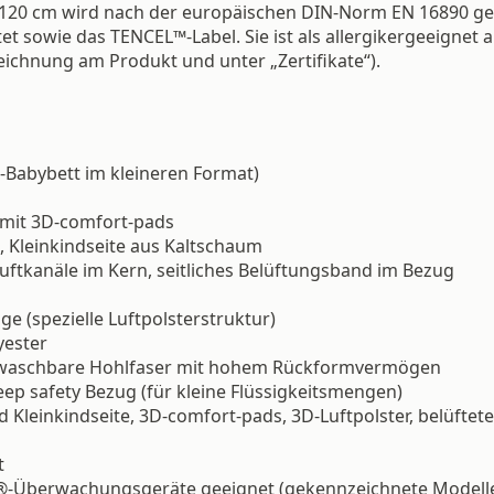
120 cm wird nach der europäischen DIN-Norm EN 16890 gefe
t sowie das TENCEL™-Label. Sie ist als allergikergeeignet 
ichnung am Produkt und unter „Zertifikate“).
-Babybett im kleineren Format)
 mit 3D-comfort-pads
, Kleinkindseite aus Kaltschaum
Luftkanäle im Kern, seitliches Belüftungsband im Bezug
e (spezielle Luftpolsterstruktur)
yester
), waschbare Hohlfaser mit hohem Rückformvermögen
eep safety Bezug (für kleine Flüssigkeitsmengen)
d Kleinkindseite, 3D-comfort-pads, 3D-Luftpolster, belüftete
t
are®-Überwachungsgeräte geeignet (gekennzeichnete Modell