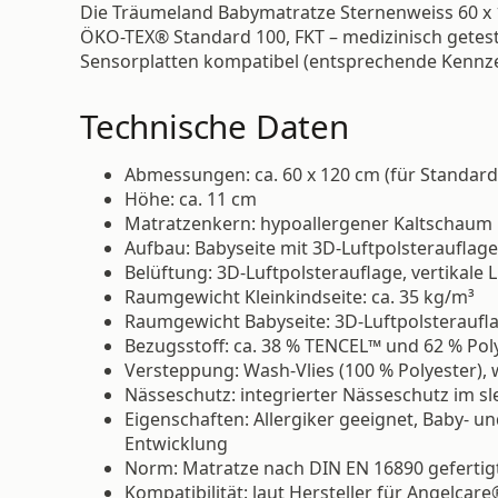
Die Träumeland Babymatratze Sternenweiss 60 x 
ÖKO-TEX® Standard 100, FKT – medizinisch geteste
Sensorplatten kompatibel (entsprechende Kennze
Technische Daten
Abmessungen: ca. 60 x 120 cm (für Standard
Höhe: ca. 11 cm
Matratzenkern: hypoallergener Kaltschaum
Aufbau: Babyseite mit 3D-Luftpolsterauflage
Belüftung: 3D-Luftpolsterauflage, vertikale 
Raumgewicht Kleinkindseite: ca. 35 kg/m³
Raumgewicht Babyseite: 3D-Luftpolsterauflag
Bezugsstoff: ca. 38 % TENCEL™ und 62 % Pol
Versteppung: Wash-Vlies (100 % Polyester
Nässeschutz: integrierter Nässeschutz im sl
Eigenschaften: Allergiker geeignet, Baby- un
Entwicklung
Norm: Matratze nach DIN EN 16890 gefertig
Kompatibilität: laut Hersteller für Angelc