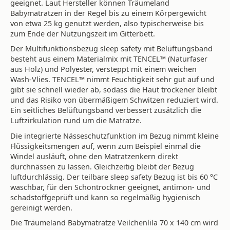
geeignet. Laut Hersteller können Träumeland
Babymatratzen in der Regel bis zu einem Körpergewicht
von etwa 25 kg genutzt werden, also typischerweise bis
zum Ende der Nutzungszeit im Gitterbett.
Der Multifunktionsbezug sleep safety mit Belüftungsband
besteht aus einem Materialmix mit TENCEL™ (Naturfaser
aus Holz) und Polyester, versteppt mit einem weichen
Wash-Vlies. TENCEL™ nimmt Feuchtigkeit sehr gut auf und
gibt sie schnell wieder ab, sodass die Haut trockener bleibt
und das Risiko von übermäßigem Schwitzen reduziert wird.
Ein seitliches Belüftungsband verbessert zusätzlich die
Luftzirkulation rund um die Matratze.
Die integrierte Nässeschutzfunktion im Bezug nimmt kleine
Flüssigkeitsmengen auf, wenn zum Beispiel einmal die
Windel ausläuft, ohne den Matratzenkern direkt
durchnässen zu lassen. Gleichzeitig bleibt der Bezug
luftdurchlässig. Der teilbare sleep safety Bezug ist bis 60 °C
waschbar, für den Schontrockner geeignet, antimon- und
schadstoffgeprüft und kann so regelmäßig hygienisch
gereinigt werden.
Die Träumeland Babymatratze Veilchenlila 70 x 140 cm wird