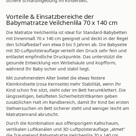
sichere Schlafumgebung im Kinderbett.
Vorteile & Einsatzbereiche der
Babymatratze Veilchenlila 70 x 140 cm
Die Matratze Veilchenlila ist ideal für Standard-Babybetten
mit Innenmaß 70 x 140 cm geeignet und deckt in der Regel
den Schlafbedarf von etwa 0 bis 5 Jahren ab. Die Babyseite
mit 3D-Luftpolsterauflage verteilt den Druck sehr fein und
entlastet empfindliche Druckpunkte. Das unterstützt die
gesunde Entwicklung von Wirbelsäule und Kopfform,
während Ihr Baby sicher und stabil liegt.
Mit zunehmendem Alter bietet die etwas festere
Kleinkindseite (rosa Kernseite) mehr Stabilität, wenn Ihr
Kind schon frei sitzt, steht oder im Bett herumklettert. Die
längsseitigen, belüfteten Sicherheitstrittkanten geben
zusätzlichen Halt im Randbereich, damit Ihr Kind bei ersten
Stehversuchen im Bett sicherer steht und weniger leicht am
Matratzenrand abrutscht.
Durch die Kombination aus offenporigem Kaltschaum,
vertikalen Luftkanälen und 3D-Luftpolsterauflage „atmet“
die Träumeland Babymatratze Veilchenlila 70 x 140 cm