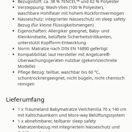
Bezugsstoff: ca. 38 % TENCEL™ und 62 % Polyester
Versteppung: Wash-Vlies (100 % Polyester),
waschbare Hohlfaser mit hohem Rückformvermögen
Nässeschutz: integrierter Nässeschutz im sleep safety
Bezug (für kleine Flüssigkeitsmengen)
Eigenschaften: Allergiker geeignet, Baby- und
Kleinkindseite, belüftete Sicherheitstrittkanten,
unterstützt Kopfform-Entwicklung
Norm: Matratze nach DIN EN 16890 gefertigt
Kompatibilität: laut Hersteller mit Angelcare®-
Überwachungsgeräten nutzbar (gekennzeichnete
Modelle)
Pflege Bezug: teilbar, waschbar bis 60 °C,
schontrocknergeeignet, nicht bügeln, nicht chemisch
reinigen
Lieferumfang
1 x Träumeland Babymatratze Veilchenlila 70 x 140 cm
mit Kaltschaumkern und More-way Belüftungssystem
1 x abnehmbarer, teilbarer sleep safety
Matratzenbezug mit integriertem Nässeschutz und