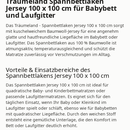
Träumeland Spannbettlaken
Jersey 100 x 100 cm für Babybett
und Laufgitter
Das Träumeland - Spannbettlaken Jersey 100 x 100 cm sorgt
mit kuschelweichem Baumwoll-Jersey für eine angenehm
glatte und hautfreundliche Liegefläche im Babybett oder
Laufgitter. Das Spannbettlaken aus 100 % Baumwolle ist
atmungsaktiv, temperaturausgleichend und schützt die
Matratze zuverlässig vor Verschmutzungen im Alltag.
Vorteile & Einsatzbereiche des
Spannbettlakens Jersey 100 x 100 cm
Das Spannbettlaken Jersey 100 x 100 cm ist ideal für
quadratische Baby- und Kinderbettmatratzen oder
passende Laufgittermatratzen. Es eignet sich für den
täglichen Einsatz, wenn Ihr Baby oder Kleinkind im
Laufgitter spielt oder schläft, ebenso wie für Babybetten
mit quadratischer Liegefläche. Durch den weichen Stoff
entsteht eine gemütliche Unterlage, die den Komfort im
Bett oder Laufgitter deutlich erhöht.