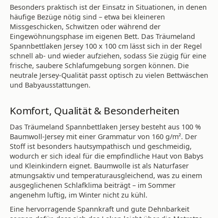
Besonders praktisch ist der Einsatz in Situationen, in denen
häufige Bezüge nötig sind – etwa bei kleineren
Missgeschicken, Schwitzen oder während der
Eingewöhnungsphase im eigenen Bett. Das Träumeland
Spannbettlaken Jersey 100 x 100 cm lässt sich in der Regel
schnell ab- und wieder aufziehen, sodass Sie zügig für eine
frische, saubere Schlafumgebung sorgen können. Die
neutrale Jersey-Qualität passt optisch zu vielen Bettwäschen
und Babyausstattungen.
Komfort, Qualität & Besonderheiten
Das Träumeland Spannbettlaken Jersey besteht aus 100 %
Baumwoll-Jersey mit einer Grammatur von 160 g/m². Der
Stoff ist besonders hautsympathisch und geschmeidig,
wodurch er sich ideal für die empfindliche Haut von Babys
und Kleinkindern eignet. Baumwolle ist als Naturfaser
atmungsaktiv und temperaturausgleichend, was zu einem
ausgeglichenen Schlafklima beiträgt – im Sommer
angenehm luftig, im Winter nicht zu kühl.
Eine hervorragende Spannkraft und gute Dehnbarkeit