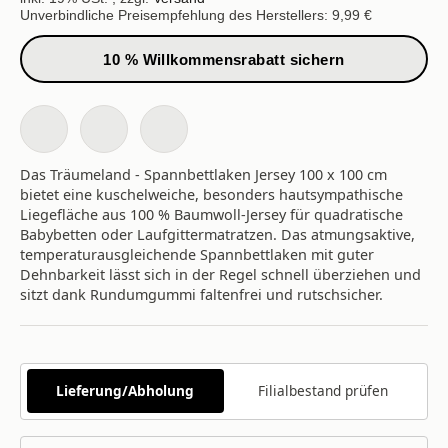
Unverbindliche Preisempfehlung des Herstellers: 9,99 €
10 % Willkommensrabatt sichern
Das Träumeland - Spannbettlaken Jersey 100 x 100 cm
bietet eine kuschelweiche, besonders hautsympathische
Liegefläche aus 100 % Baumwoll-Jersey für quadratische
Babybetten oder Laufgittermatratzen. Das atmungsaktive,
temperaturausgleichende Spannbettlaken mit guter
Dehnbarkeit lässt sich in der Regel schnell überziehen und
sitzt dank Rundumgummi faltenfrei und rutschsicher.
Lieferung/Abholung
Filialbestand prüfen