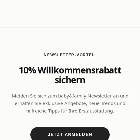
NEWSLETTER-VORTEIL
10% Willkommensrabatt
sichern
Melden Sie sich zum baby&family Newsletter an und
erhalten Sie exklusive Angebote, neue Trends und
hilfreiche Tipps für Ihre Erstausstattung.
JETZT ANMELDEN