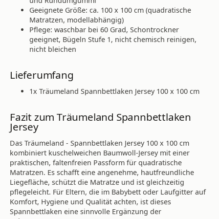
und Rundumgummi
Geeignete Größe: ca. 100 x 100 cm (quadratische
Matratzen, modellabhängig)
Pflege: waschbar bei 60 Grad, Schontrockner
geeignet, Bügeln Stufe 1, nicht chemisch reinigen,
nicht bleichen
Lieferumfang
1x Träumeland Spannbettlaken Jersey 100 x 100 cm
Fazit zum Träumeland Spannbettlaken
Jersey
Das Träumeland - Spannbettlaken Jersey 100 x 100 cm
kombiniert kuschelweichen Baumwoll-Jersey mit einer
praktischen, faltenfreien Passform für quadratische
Matratzen. Es schafft eine angenehme, hautfreundliche
Liegefläche, schützt die Matratze und ist gleichzeitig
pflegeleicht. Für Eltern, die im Babybett oder Laufgitter auf
Komfort, Hygiene und Qualität achten, ist dieses
Spannbettlaken eine sinnvolle Ergänzung der