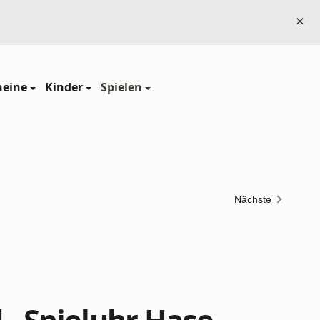
×
heine
Kinder
Spielen
Nächste
d - Spieluhr Hase