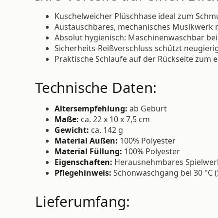
Kuschelweicher Plüschhase ideal zum Schm
Austauschbares, mechanisches Musikwerk m
Absolut hygienisch: Maschinenwaschbar bei
Sicherheits-Reißverschluss schützt neugier
Praktische Schlaufe auf der Rückseite zum
Technische Daten:
Altersempfehlung:
ab Geburt
Maße:
ca. 22 x 10 x 7,5 cm
Gewicht:
ca. 142 g
Material Außen:
100% Polyester
Material Füllung:
100% Polyester
Eigenschaften:
Herausnehmbares Spielwerk,
Pflegehinweis:
Schonwaschgang bei 30 °C (Sp
Lieferumfang: