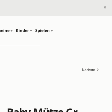
×
heine
Kinder
Spielen
Nächste
 - Baby-Mütze Gr.