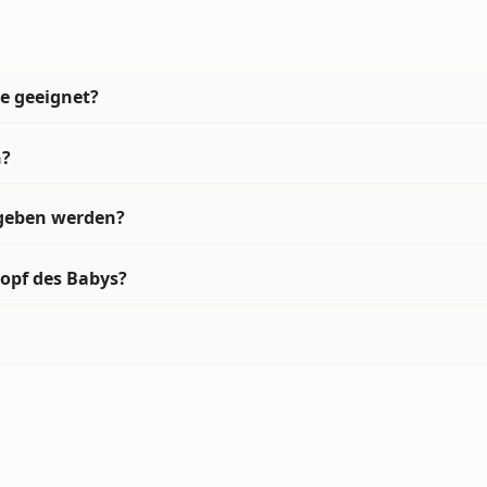
ze geeignet?
n?
egeben werden?
opf des Babys?