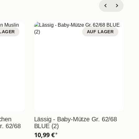
LAGER
AUF LAGER
chen
Lässig - Baby-Mütze Gr. 62/68
Lä
r. 62/68
BLUE (2)
Ba
3
10,99 €
*