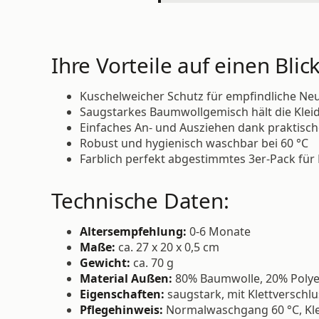
Ihre Vorteile auf einen Blick
Kuschelweicher Schutz für empfindliche N
Saugstarkes Baumwollgemisch hält die Klei
Einfaches An- und Ausziehen dank praktisch
Robust und hygienisch waschbar bei 60 °C
Farblich perfekt abgestimmtes 3er-Pack fü
Technische Daten:
Altersempfehlung:
0-6 Monate
Maße:
ca. 27 x 20 x 0,5 cm
Gewicht:
ca. 70 g
Material Außen:
80% Baumwolle, 20% Polye
Eigenschaften:
saugstark, mit Klettverschlu
Pflegehinweis:
Normalwaschgang 60 °C, Kle