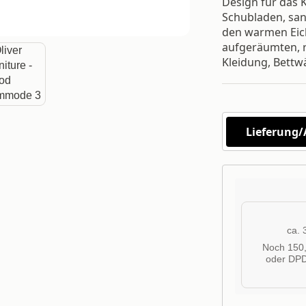
Design für das K
Schubladen, san
den warmen Eich
aufgeräumten, r
Kleidung, Bettw
Lieferung
ca.
Noch 150,
oder DPD