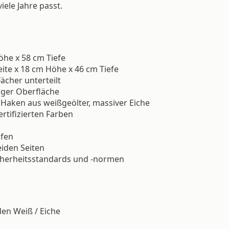
ele Jahre passt.
öhe x 58 cm Tiefe
ite x 18 cm Höhe x 46 cm Tiefe
Fächer unterteilt
iger Oberfläche
 Haken aus weißgeölter, massiver Eiche
ertifizierten Farben
ufen
eiden Seiten
icherheitsstandards und -normen
en Weiß / Eiche