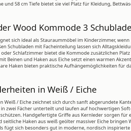
he und 58 cm Tiefe bietet sie viel Platz für Kleidung, Bettw
e der Wood Kommode 3 Schublade
net sich ideal als Stauraummöbel im Kinderzimmer, wenn K
n Schubladen mit Facheinteilung lassen sich Alltagskleidun
ur oder Schlafzimmer bietet die Kommode zusätzlichen Plat
it Beinen und Haken aus Eiche setzt einen warmen Akzent 
bare Haken bieten praktische Aufhängemöglichkeiten für das
erheiten in Weiß / Eiche
 Weiß / Eiche zeichnet sich durch sanft abgerundete Kant
in zwei Fächer unterteilt und laufen auf hochwertigen Soft
chützen. Handgefertigte Griffe aus Kernleder sorgen für 
eitliche Haken aus weiß geölter massiver Eiche bringen W
s fügt sich besonders gut in moderne, nordisch inspirier