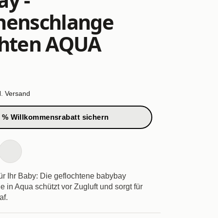
henschlange
chten AQUA
l.
Versand
 % Willkommensrabatt sichern
ür Ihr Baby: Die geflochtene babybay
in Aqua schützt vor Zugluft und sorgt für
af.