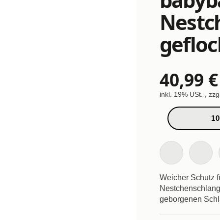
Nestc
geflo
40,99 €
inkl. 19% USt. , zzg
10
Weicher Schutz f
Nestchenschlange 
geborgenen Schl