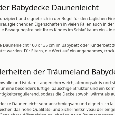
 der Babydecke Daunenleicht
onzipiert und eignet sich in der Regel für den täglichen Ei
rausgleichenden Eigenschaften in vielen Fällen auch in de
die Bewegungsfreiheit Ihres Kindes im Schlaf kaum ein – idea
aunenleicht 100 x 135 cm im Babybett oder Kinderbett zum 
zt werden. Für Eltern, die Wert auf ein angenehmes, trock
derheiten der Träumeland Babyd
olle und ist damit angenehm weich, atmungsaktiv und stra
für eine besonders luftige, bauschige Struktur und ein kom
tigkeitsregulierend, sodass die Decke sowohl wärmt als auc
ydecke Daunenleicht sehr anschmiegsam und eignet sich laut 
hen das hohe Qualitäts- und Sicherheitsniveau der einge
e Ganzjahres-Wärmeleistung, abhängig von Raumtemperatur