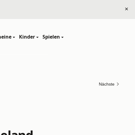
×
heine
Kinder
Spielen
Nächste
eland -