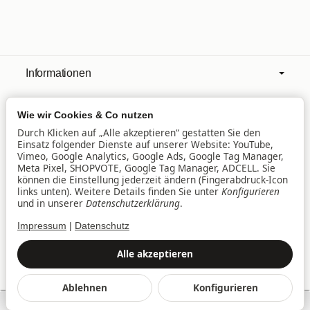
Informationen
Wie wir Cookies & Co nutzen
Mehr über
Durch Klicken auf „Alle akzeptieren“ gestatten Sie den
Einsatz folgender Dienste auf unserer Website: YouTube,
Vimeo, Google Analytics, Google Ads, Google Tag Manager,
Filialen
Meta Pixel, SHOPVOTE, Google Tag Manager, ADCELL. Sie
können die Einstellung jederzeit ändern (Fingerabdruck-Icon
links unten). Weitere Details finden Sie unter
Konfigurieren
und in unserer
Datenschutzerklärung
.
Lieferservice
Impressum
|
Datenschutz
Datenschutz
•
Impressum
Alle akzeptieren
Vertrag widerrufen
Ablehnen
Konfigurieren
*
Alle Preise inkl. gesetzlicher USt., zzgl.
Versand
SEHR GUT
(4.94 / 5)
© baby&family Welt der Spielwaren UG & Co. KG, Am
aus
2108
Bewertungen bei: google.de, google.com, shopvote.de ⓘ