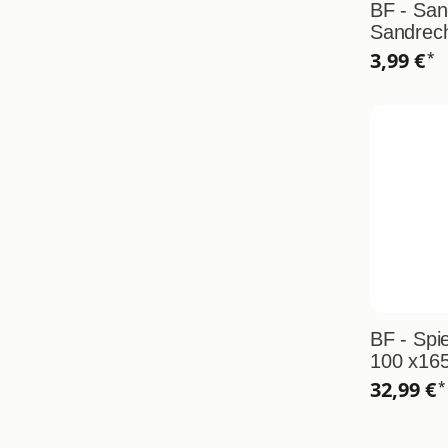
BF - San
Sandrec
3,99 €
*
BF - Spi
100 x16
32,99 €
*