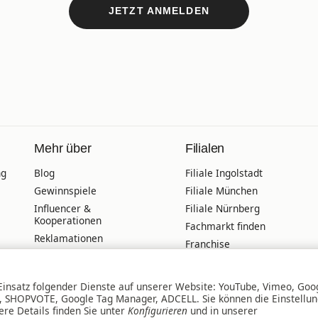
JETZT ANMELDEN
Mehr über
Filialen
ng
Blog
Filiale Ingolstadt
Gewinnspiele
Filiale München
Influencer &
Filiale Nürnberg
Kooperationen
Fachmarkt finden
Reklamationen
Franchise
Unfall-Austausch-
Offene Stellen
Service
Online-
Veranstaltungskalender
 Einsatz folgender Dienste auf unserer Website: YouTube, Vimeo, Goo
Terminbuchung
l, SHOPVOTE, Google Tag Manager, ADCELL. Sie können die Einstellu
Wir über uns
ere Details finden Sie unter
Konfigurieren
und in unserer