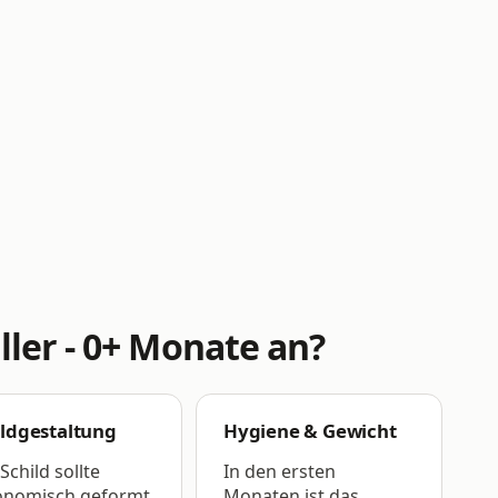
ler - 0+ Monate an?
ildgestaltung
Hygiene & Gewicht
Schild sollte
In den ersten
onomisch geformt
Monaten ist das