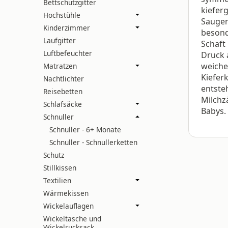
Bettschutzgitter
kiefer
Hochstühle
Sauger
Kinderzimmer
besond
Laufgitter
Schaft
Luftbefeuchter
Druck 
weich
Matratzen
Kiefer
Nachtlichter
entste
Reisebetten
Milchz
Schlafsäcke
Babys.
Schnuller
Schnuller - 6+ Monate
Schnuller - Schnullerketten
Schutz
Stillkissen
Textilien
Wärmekissen
Wickelauflagen
Wickeltasche und
Wickelrucksack