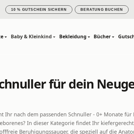
10 % GUTSCHEIN SICHERN
BERATUNG BUCHEN
ze
Baby & Kleinkind
Bekleidung
Bücher
Gutsc
Schnuller für dein Neug
ht Ihr nach dem passenden Schnuller - 0+ Monate für 
borenes? In dieser Kategorie findet Ihr kiefergerech
offfreie Beruhigungssauger, die speziell auf die Anat