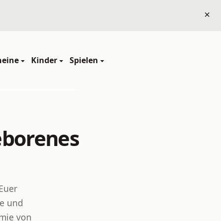
×
heine
Kinder
Spielen
eborenes
Euer
te und
omie von