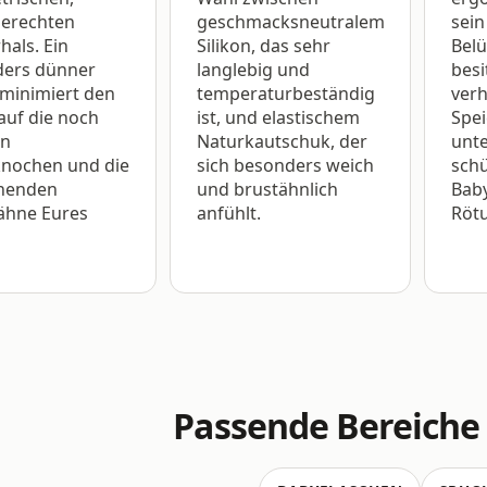
gerechten
geschmacksneutralem
sein
hals. Ein
Silikon, das sehr
Belü
ers dünner
langlebig und
besi
 minimiert den
temperaturbeständig
verh
auf die noch
ist, und elastischem
Spe
en
Naturkautschuk, der
unte
knochen und die
sich besonders weich
schü
henden
und brustähnlich
Bab
ähne Eures
anfühlt.
Röt
Passende Bereiche