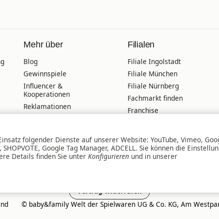
Mehr über
Filialen
ng
Blog
Filiale Ingolstadt
Gewinnspiele
Filiale München
Influencer &
Filiale Nürnberg
Kooperationen
Fachmarkt finden
Reklamationen
Franchise
Unfall-Austausch-
Offene Stellen
Service
Online-
Veranstaltungskalender
 Einsatz folgender Dienste auf unserer Website: YouTube, Vimeo, Goo
Terminbuchung
l, SHOPVOTE, Google Tag Manager, ADCELL. Sie können die Einstellu
Wir über uns
ere Details finden Sie unter
Konfigurieren
und in unserer
Zahlungsmöglichkeiten
Vertrag widerrufen
and
© baby&family Welt der Spielwaren UG & Co. KG, Am Westpar