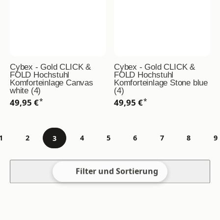
Cybex - Gold CLICK &
Cybex - Gold CLICK &
FOLD Hochstuhl
FOLD Hochstuhl
Komforteinlage Canvas
Komforteinlage Stone blue
white (4)
(4)
*
*
49,95 €
49,95 €
1
2
4
5
6
7
8
9
3
Gehe zu Seite
Filter und Sortierung