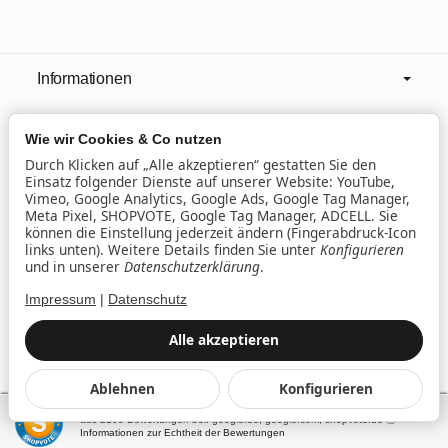
Informationen
Wie wir Cookies & Co nutzen
Mehr über
Durch Klicken auf „Alle akzeptieren“ gestatten Sie den
Einsatz folgender Dienste auf unserer Website: YouTube,
Vimeo, Google Analytics, Google Ads, Google Tag Manager,
Filialen
Meta Pixel, SHOPVOTE, Google Tag Manager, ADCELL. Sie
können die Einstellung jederzeit ändern (Fingerabdruck-Icon
links unten). Weitere Details finden Sie unter
Konfigurieren
und in unserer
Datenschutzerklärung
.
Lieferservice
Impressum
|
Datenschutz
Datenschutz
•
Impressum
Alle akzeptieren
Vertrag widerrufen
Ablehnen
Konfigurieren
*
Alle Preise inkl. gesetzlicher USt., zzgl.
Versand
SEHR GUT
(4.94 / 5)
© baby&family Welt der Spielwaren UG & Co. KG, Am
aus
2108
Bewertungen bei: google.de, google.com, shopvote.de ⓘ
Westpark 3, 85057 Ingolstadt
Informationen zur Echtheit der Bewertungen
Powered by
JTL-Shop