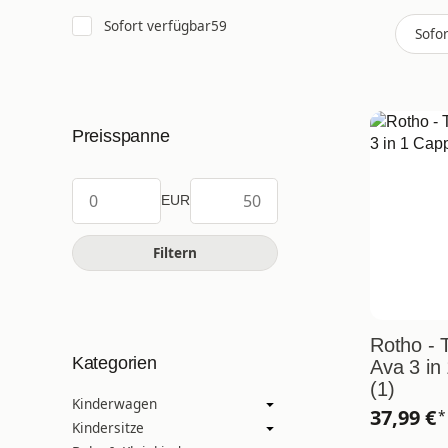
Artikel gefunden
Sofort verfügbar
59
Sofo
Preisspanne
EUR
Filtern
Rotho - T
Kategorien
Ava 3 in
(1)
Kinderwagen
37,99 €
*
Kindersitze