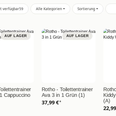
Artikel gefunden
rt verfügbar
59
Alle Kategorien
Sortierung
AUF LAGER
AUF LAGER
oilettentrainer
Rotho - Toilettentrainer
Roth
 1 Cappuccino
Ava 3 in 1 Grün (1)
Kiddy
(A)
37,99 €
*
22,9