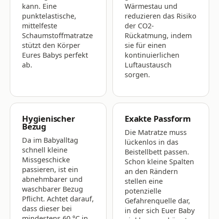
kann. Eine
Wärmestau und
punktelastische,
reduzieren das Risiko
mittelfeste
der CO2-
Schaumstoffmatratze
Rückatmung, indem
stützt den Körper
sie für einen
Eures Babys perfekt
kontinuierlichen
ab.
Luftaustausch
sorgen.
Hygienischer
Exakte Passform
Bezug
Die Matratze muss
Da im Babyalltag
lückenlos in das
schnell kleine
Beistellbett passen.
Missgeschicke
Schon kleine Spalten
passieren, ist ein
an den Rändern
abnehmbarer und
stellen eine
waschbarer Bezug
potenzielle
Pflicht. Achtet darauf,
Gefahrenquelle dar,
dass dieser bei
in der sich Euer Baby
mindestens 60 °C in