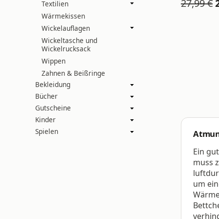
27,99 €
Textilien
Wärmekissen
Wickelauflagen
Wickeltasche und
Wickelrucksack
Wippen
Zahnen & Beißringe
Bekleidung
Bücher
Gutscheine
Kinder
Spielen
Atmun
Ein gu
muss 
luftdur
um ein
Wärme
Bettch
verhin