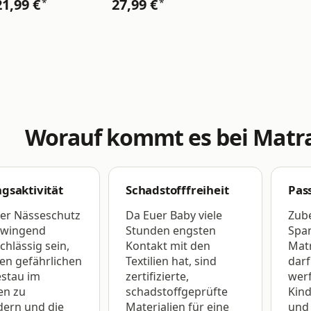
21,99 €
27,99 €
*
*
Worauf kommt es bei Matra
gsaktivität
Schadstofffreiheit
Pas
ter Nässeschutz
Da Euer Baby viele
Zub
zwingend
Stunden engsten
Spa
chlässig sein,
Kontakt mit den
Mat
en gefährlichen
Textilien hat, sind
darf
stau im
zertifizierte,
werf
en zu
schadstoffgeprüfte
Kind
dern und die
Materialien für eine
und