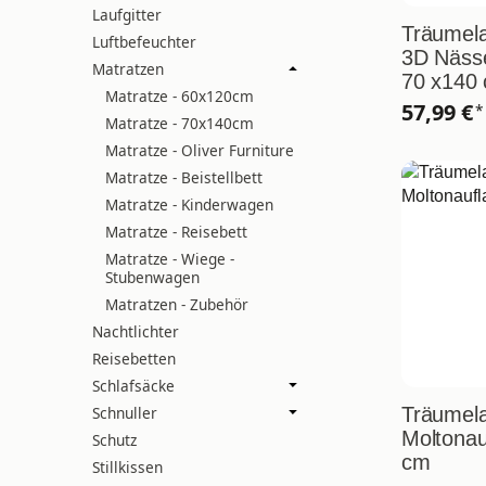
Laufgitter
Träumela
Luftbefeuchter
3D Näss
Matratzen
70 x140
Matratze - 60x120cm
57,99 €
*
Matratze - 70x140cm
Matratze - Oliver Furniture
Matratze - Beistellbett
Matratze - Kinderwagen
Matratze - Reisebett
Matratze - Wiege -
Stubenwagen
Matratzen - Zubehör
Nachtlichter
Reisebetten
Schlafsäcke
Schnuller
Träumela
Moltonau
Schutz
cm
Stillkissen