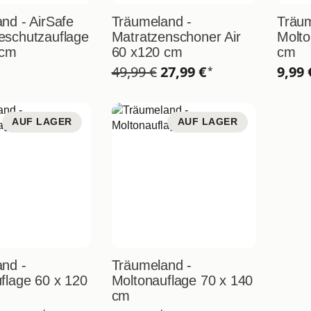
nd - AirSafe
Träumeland -
Träum
eschutzauflage
Matratzenschoner Air
Molto
 cm
60 x120 cm
cm
49,99 €
27,99 €
9,99
*
AUF LAGER
AUF LAGER
nd -
Träumeland -
flage 60 x 120
Moltonauflage 70 x 140
cm