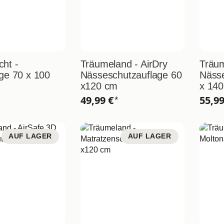
ht -
Träumeland - AirDry
Träum
age 70 x 100
Nässeschutzauflage 60
Nässe
x120 cm
x 14
49,99 €
55,9
*
AUF LAGER
AUF LAGER